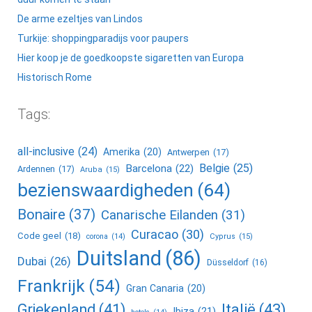
De arme ezeltjes van Lindos
Turkije: shoppingparadijs voor paupers
Hier koop je de goedkoopste sigaretten van Europa
Historisch Rome
Tags:
all-inclusive
(24)
Amerika
(20)
Antwerpen
(17)
Belgie
(25)
Barcelona
(22)
Ardennen
(17)
Aruba
(15)
bezienswaardigheden
(64)
Bonaire
(37)
Canarische Eilanden
(31)
Curacao
(30)
Code geel
(18)
corona
(14)
Cyprus
(15)
Duitsland
(86)
Dubai
(26)
Düsseldorf
(16)
Frankrijk
(54)
Gran Canaria
(20)
Griekenland
(41)
Italië
(43)
Ibiza
(21)