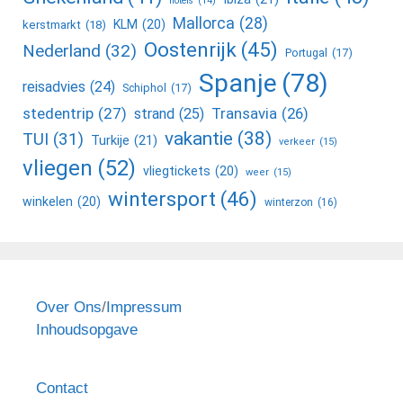
hotels
(14)
Mallorca
(28)
KLM
(20)
kerstmarkt
(18)
Oostenrijk
(45)
Nederland
(32)
Portugal
(17)
Spanje
(78)
reisadvies
(24)
Schiphol
(17)
stedentrip
(27)
Transavia
(26)
strand
(25)
vakantie
(38)
TUI
(31)
Turkije
(21)
verkeer
(15)
vliegen
(52)
vliegtickets
(20)
weer
(15)
wintersport
(46)
winkelen
(20)
winterzon
(16)
Over Ons
/
Impressum
Inhoudsopgave
Contact