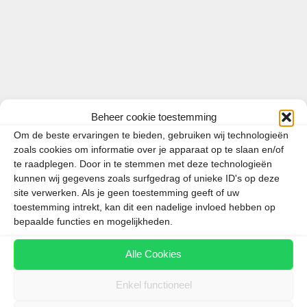
Beheer cookie toestemming
Om de beste ervaringen te bieden, gebruiken wij technologieën
zoals cookies om informatie over je apparaat op te slaan en/of
te raadplegen. Door in te stemmen met deze technologieën
kunnen wij gegevens zoals surfgedrag of unieke ID's op deze
site verwerken. Als je geen toestemming geeft of uw
toestemming intrekt, kan dit een nadelige invloed hebben op
Het was lang wachten of het mogelijk zou zijn om
bepaalde functies en mogelijkheden.
op vakantie naar Spanje dit jaar. De eilanden
hebben een tijd lang op ‘code geel’ gestaan en
Alle Cookies
hebben vandaag (nog) een negatief reisadvies. Het
Enkel functioneel
negatieve reisadvies voor het vasteland van …