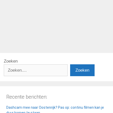
Tags
Canarische Eilanden
,
Code geel
,
code oranje
,
Ibiza
,
Mallorca
,
reisadvies
,
Spanje
Pagina
Pagina
Pagina
→
Zoeken
Zoeken
Recente berichten:
Dashcam mee naar Oostenrijk? Pas op: continu filmen kan je
duur komen te staan