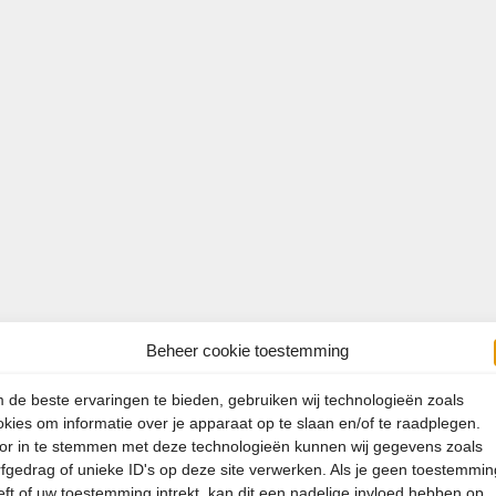
Beheer cookie toestemming
 de beste ervaringen te bieden, gebruiken wij technologieën zoals
okies om informatie over je apparaat op te slaan en/of te raadplegen.
or in te stemmen met deze technologieën kunnen wij gegevens zoals
rfgedrag of unieke ID's op deze site verwerken. Als je geen toestemmin
eft of uw toestemming intrekt, kan dit een nadelige invloed hebben op