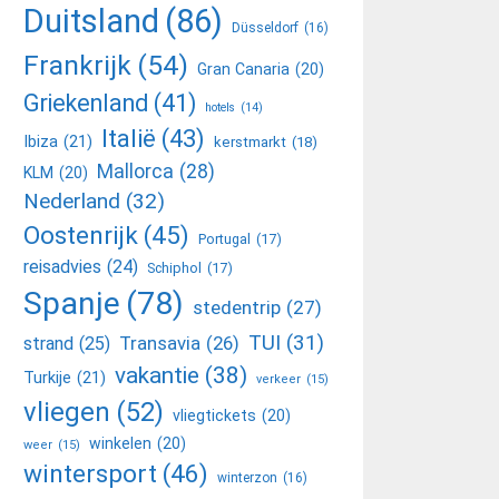
Duitsland
(86)
Düsseldorf
(16)
Frankrijk
(54)
Gran Canaria
(20)
Griekenland
(41)
hotels
(14)
Italië
(43)
Ibiza
(21)
kerstmarkt
(18)
Mallorca
(28)
KLM
(20)
Nederland
(32)
Oostenrijk
(45)
Portugal
(17)
reisadvies
(24)
Schiphol
(17)
Spanje
(78)
stedentrip
(27)
TUI
(31)
Transavia
(26)
strand
(25)
vakantie
(38)
Turkije
(21)
verkeer
(15)
vliegen
(52)
vliegtickets
(20)
winkelen
(20)
weer
(15)
wintersport
(46)
winterzon
(16)