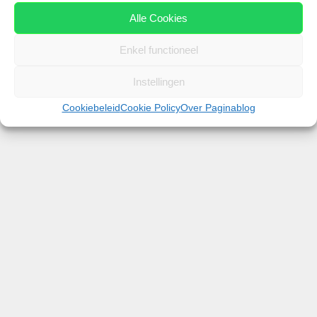
19 juni 2020
door
Patrick van Zundert
Alle Cookies
Enkel functioneel
Instellingen
Cookiebeleid
Cookie Policy
Over Paginablog
Tegenwoordig staan de reisgidsen er vol mee:
Prachtige Nijlcruises om zo al het moois langs deze
bijzondere rivier te ontdekken. En er is nogal wat te
zien langs deze belangrijke levensader van Afrika.