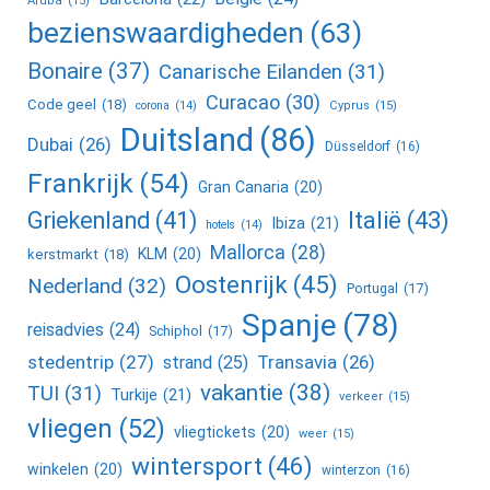
Aruba
(15)
bezienswaardigheden
(63)
Bonaire
(37)
Canarische Eilanden
(31)
Curacao
(30)
Code geel
(18)
corona
(14)
Cyprus
(15)
Duitsland
(86)
Dubai
(26)
Düsseldorf
(16)
Frankrijk
(54)
Gran Canaria
(20)
Griekenland
(41)
Italië
(43)
Ibiza
(21)
hotels
(14)
Mallorca
(28)
KLM
(20)
kerstmarkt
(18)
Oostenrijk
(45)
Nederland
(32)
Portugal
(17)
Spanje
(78)
reisadvies
(24)
Schiphol
(17)
stedentrip
(27)
Transavia
(26)
strand
(25)
vakantie
(38)
TUI
(31)
Turkije
(21)
verkeer
(15)
vliegen
(52)
vliegtickets
(20)
weer
(15)
wintersport
(46)
winkelen
(20)
winterzon
(16)