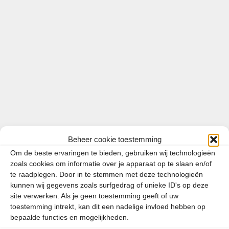
waarschijnlijk een bestemming die hoog op je lijstje
staat. Ook wij zijn gek op het prachtige
onderwaterleven van de Rode Zee. Vooral het
zuidelijke deel is uniek en absoluut de moeite
waard. …
Lees meer
Categorieën
Egypte
Beheer cookie toestemming
Tags
duiken
,
Egypte
Om de beste ervaringen te bieden, gebruiken wij technologieën
zoals cookies om informatie over je apparaat op te slaan en/of
te raadplegen. Door in te stemmen met deze technologieën
kunnen wij gegevens zoals surfgedrag of unieke ID's op deze
Bezienswaardigheden langs de
site verwerken. Als je geen toestemming geeft of uw
toestemming intrekt, kan dit een nadelige invloed hebben op
Nijl
bepaalde functies en mogelijkheden.