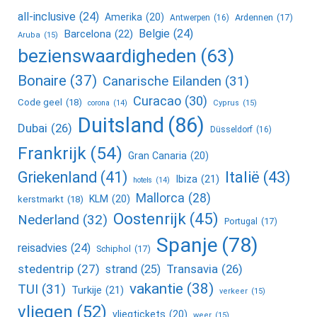
all-inclusive
(24)
Amerika
(20)
Ardennen
(17)
Antwerpen
(16)
Belgie
(24)
Barcelona
(22)
Aruba
(15)
bezienswaardigheden
(63)
Bonaire
(37)
Canarische Eilanden
(31)
Curacao
(30)
Code geel
(18)
corona
(14)
Cyprus
(15)
Duitsland
(86)
Dubai
(26)
Düsseldorf
(16)
Frankrijk
(54)
Gran Canaria
(20)
Griekenland
(41)
Italië
(43)
Ibiza
(21)
hotels
(14)
Mallorca
(28)
KLM
(20)
kerstmarkt
(18)
Oostenrijk
(45)
Nederland
(32)
Portugal
(17)
Spanje
(78)
reisadvies
(24)
Schiphol
(17)
stedentrip
(27)
Transavia
(26)
strand
(25)
vakantie
(38)
TUI
(31)
Turkije
(21)
verkeer
(15)
vliegen
(52)
vliegtickets
(20)
weer
(15)