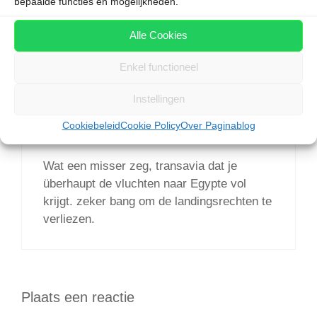
bepaalde functies en mogelijkheden.
is dan naar het land van de piramiden.
Alle Cookies
Enkel functioneel
alie bhabha
Instellingen
22 januari 2016 om 09:49
Cookiebeleid
Cookie Policy
Over Paginablog
Wat een misser zeg, transavia dat je
überhaupt de vluchten naar Egypte vol
krijgt. zeker bang om de landingsrechten te
verliezen.
Plaats een reactie