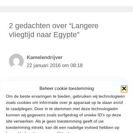
2 gedachten over “Langere
vliegtijd naar Egypte”
Kamelendrijver
22 januari 2016 om 08:18
Beheer cookie toestemming
Egypte… ik blijf sowieso weg uit dat vieze
Om de beste ervaringen te bieden, gebruiken wij technologieën
stinkland. Als je zonodig naar de zon wilt
zoals cookies om informatie over je apparaat op te slaan en/of
gaan dan zijn er genoeg andere
te raadplegen. Door in te stemmen met deze technologieën
bestemmingen. Wil je voor de prijs naar
kunnen wij gegevens zoals surfgedrag of unieke ID's op deze
Egypte, weet dan dat een leuke aanbieding
site verwerken. Als je geen toestemming geeft of uw
naar Dubai tegenwoordig niet veel duurder
toestemming intrekt, kan dit een nadelige invloed hebben op