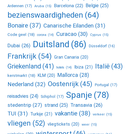
Belgie
(25)
Barcelona
(22)
Ardennen
(17)
Aruba
(15)
bezienswaardigheden
(64)
Bonaire
(37)
Canarische Eilanden
(31)
Curacao
(30)
Code geel
(18)
corona
(14)
Cyprus
(15)
Duitsland
(86)
Dubai
(26)
Düsseldorf
(16)
Frankrijk
(54)
Gran Canaria
(20)
Griekenland
(41)
Italië
(43)
Ibiza
(21)
hotels
(14)
Mallorca
(28)
KLM
(20)
kerstmarkt
(18)
Oostenrijk
(45)
Nederland
(32)
Portugal
(17)
Spanje
(78)
reisadvies
(24)
Schiphol
(17)
stedentrip
(27)
Transavia
(26)
strand
(25)
vakantie
(38)
TUI
(31)
Turkije
(21)
verkeer
(15)
vliegen
(52)
vliegtickets
(20)
weer
(15)
wintersport
(46)