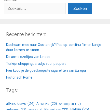
Zoeken
Recente berichten:
Dashcam mee naar Oostenrijk? Pas op: continu filmen kan je
duur komen te staan
De arme ezeltjes van Lindos
Turkije: shoppingparadijs voor paupers
Hier koop je de goedkoopste sigaretten van Europa
Historisch Rome
Tags:
all-inclusive
(24)
Amerika
(20)
Antwerpen
(17)
Belgie
(25)
Barcelona
(22)
Ardennen
(17)
Aruba
(15)