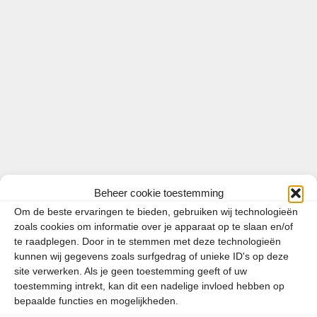
Duitsland, Spanje en Frankrijk zijn nog altijd de
populairste vakantiebestemmingen, blijkt uit
onderzoek van de ANWB eerder dit jaar. En
vanwege de steeds duurder wordende vliegtickets
geeft 73 procent aan met de auto op vakantie te
gaan. Reden voor EasyPark …
Lees meer
Beheer cookie toestemming
Categorieën
Europa
Om de beste ervaringen te bieden, gebruiken wij technologieën
Tags
zoals cookies om informatie over je apparaat op te slaan en/of
brandstofprijzen
,
Duitsland
,
Oostenrijk
,
te raadplegen. Door in te stemmen met deze technologieën
parkeren
,
slovenie
kunnen wij gegevens zoals surfgedrag of unieke ID's op deze
site verwerken. Als je geen toestemming geeft of uw
toestemming intrekt, kan dit een nadelige invloed hebben op
bepaalde functies en mogelijkheden.