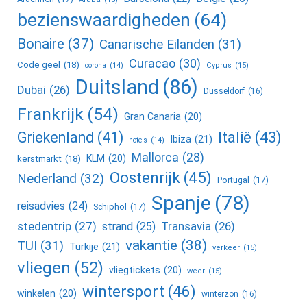
bezienswaardigheden
(64)
Bonaire
(37)
Canarische Eilanden
(31)
Curacao
(30)
Code geel
(18)
corona
(14)
Cyprus
(15)
Duitsland
(86)
Dubai
(26)
Düsseldorf
(16)
Frankrijk
(54)
Gran Canaria
(20)
Griekenland
(41)
Italië
(43)
Ibiza
(21)
hotels
(14)
Mallorca
(28)
KLM
(20)
kerstmarkt
(18)
Oostenrijk
(45)
Nederland
(32)
Portugal
(17)
Spanje
(78)
reisadvies
(24)
Schiphol
(17)
stedentrip
(27)
Transavia
(26)
strand
(25)
vakantie
(38)
TUI
(31)
Turkije
(21)
verkeer
(15)
vliegen
(52)
vliegtickets
(20)
weer
(15)
wintersport
(46)
winkelen
(20)
winterzon
(16)