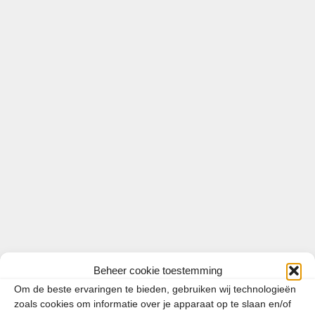
Toeristenbelasting in Nederland:
waar betaal je het meest?
14 februari 2025
door
Vincent
Beheer cookie toestemming
Om de beste ervaringen te bieden, gebruiken wij technologieën
zoals cookies om informatie over je apparaat op te slaan en/of