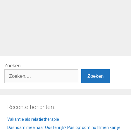
Categorieën
Hotels
Pagina
Pagina
→
Zoeken
Zoeken
Recente berichten:
Vakantie als relatietherapie
Dashcam mee naar Oostenrijk? Pas op: continu filmen kan je