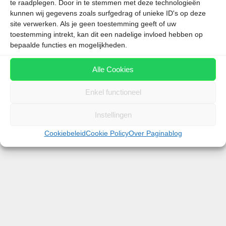
te raadplegen. Door in te stemmen met deze technologieën
kunnen wij gegevens zoals surfgedrag of unieke ID's op deze
site verwerken. Als je geen toestemming geeft of uw
toestemming intrekt, kan dit een nadelige invloed hebben op
bepaalde functies en mogelijkheden.
Als je een vakantie of stedentrip in Nederland plant,
kun je niet om de toeristenbelasting heen. Deze
Alle Cookies
belasting wordt door gemeenten geheven om
toeristische voorzieningen te bekostigen en
Enkel functioneel
verschilt flink per locatie. Maar waar betaal je nu
het meest? En …
Instellingen
Cookiebeleid
Cookie Policy
Over Paginablog
Lees meer
Categorieën
Hotels
Tags
Amsterdam
,
belasting
,
Berlijn
,
toeristenbelasting
,
Wenen