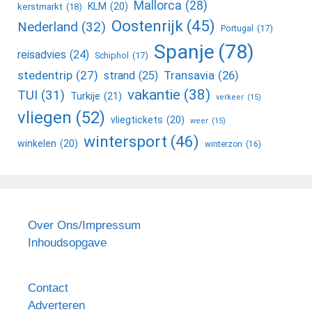
Mallorca
(28)
KLM
(20)
kerstmarkt
(18)
Oostenrijk
(45)
Nederland
(32)
Portugal
(17)
Spanje
(78)
reisadvies
(24)
Schiphol
(17)
stedentrip
(27)
Transavia
(26)
strand
(25)
vakantie
(38)
TUI
(31)
Turkije
(21)
verkeer
(15)
vliegen
(52)
vliegtickets
(20)
weer
(15)
wintersport
(46)
winkelen
(20)
winterzon
(16)
Over Ons
/
Impressum
Inhoudsopgave
Contact
Adverteren