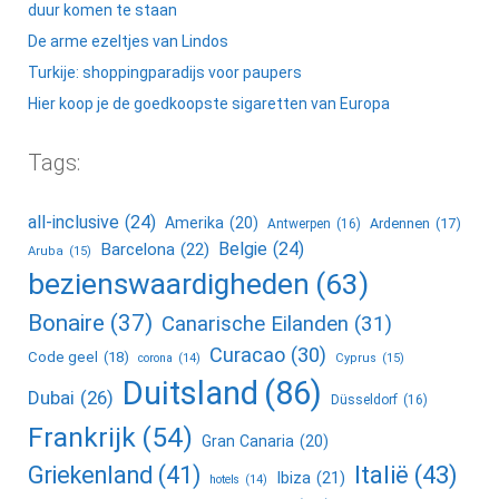
duur komen te staan
De arme ezeltjes van Lindos
Turkije: shoppingparadijs voor paupers
Hier koop je de goedkoopste sigaretten van Europa
Tags:
all-inclusive
(24)
Amerika
(20)
Ardennen
(17)
Antwerpen
(16)
Belgie
(24)
Barcelona
(22)
Aruba
(15)
bezienswaardigheden
(63)
Bonaire
(37)
Canarische Eilanden
(31)
Curacao
(30)
Code geel
(18)
corona
(14)
Cyprus
(15)
Duitsland
(86)
Dubai
(26)
Düsseldorf
(16)
Frankrijk
(54)
Gran Canaria
(20)
Griekenland
(41)
Italië
(43)
Ibiza
(21)
hotels
(14)