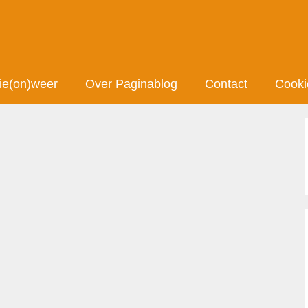
ie(on)weer
Over Paginablog
Contact
Cooki
duisternis met een
hap