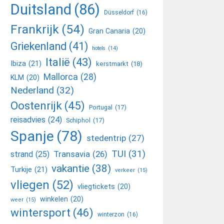
Duitsland
(86)
Düsseldorf
(16)
Frankrijk
(54)
Gran Canaria
(20)
Griekenland
(41)
hotels
(14)
Italië
(43)
Ibiza
(21)
kerstmarkt
(18)
Mallorca
(28)
KLM
(20)
Nederland
(32)
Oostenrijk
(45)
Portugal
(17)
reisadvies
(24)
Schiphol
(17)
Spanje
(78)
stedentrip
(27)
TUI
(31)
Transavia
(26)
strand
(25)
vakantie
(38)
Turkije
(21)
verkeer
(15)
vliegen
(52)
vliegtickets
(20)
winkelen
(20)
weer
(15)
wintersport
(46)
winterzon
(16)