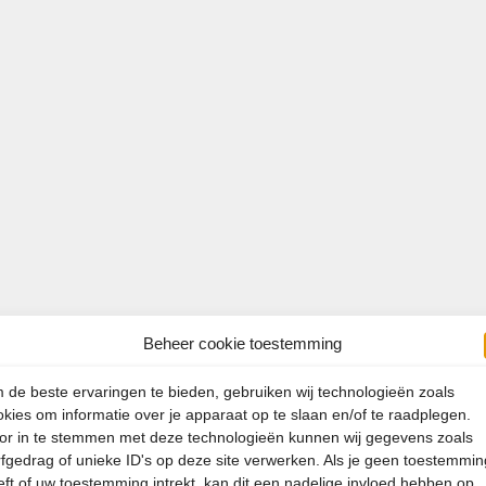
Beheer cookie toestemming
 de beste ervaringen te bieden, gebruiken wij technologieën zoals
okies om informatie over je apparaat op te slaan en/of te raadplegen.
or in te stemmen met deze technologieën kunnen wij gegevens zoals
rfgedrag of unieke ID's op deze site verwerken. Als je geen toestemmin
eft of uw toestemming intrekt, kan dit een nadelige invloed hebben op