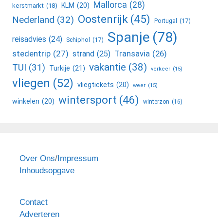
Mallorca
(28)
KLM
(20)
kerstmarkt
(18)
Oostenrijk
(45)
Nederland
(32)
Portugal
(17)
Spanje
(78)
reisadvies
(24)
Schiphol
(17)
stedentrip
(27)
Transavia
(26)
strand
(25)
vakantie
(38)
TUI
(31)
Turkije
(21)
verkeer
(15)
vliegen
(52)
vliegtickets
(20)
weer
(15)
wintersport
(46)
winkelen
(20)
winterzon
(16)
Over Ons
/
Impressum
Inhoudsopgave
Contact
Adverteren