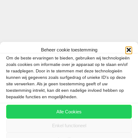
Beheer cookie toestemming
Om de beste ervaringen te bieden, gebruiken wij technologieën
zoals cookies om informatie over je apparaat op te slaan en/of
te raadplegen. Door in te stemmen met deze technologieën
Een van de meest opvallende restaurants van
kunnen wij gegevens zoals surfgedrag of unieke ID's op deze
Downtown Las Vegas heeft de deuren gesloten.
site verwerken. Als je geen toestemming geeft of uw
toestemming intrekt, kan dit een nadelige invloed hebben op
Heart Attack Grill, jarenlang gevestigd in
bepaalde functies en mogelijkheden.
Neonopolis bij de Fremont Street Experience, heeft
het huurcontract niet verlengd. Daarmee komt
Alle Cookies
voorlopig een einde aan een restaurantconcept dat
…
Enkel functioneel