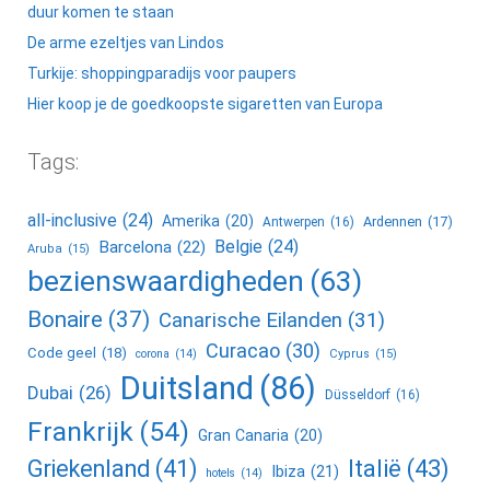
duur komen te staan
De arme ezeltjes van Lindos
Turkije: shoppingparadijs voor paupers
Hier koop je de goedkoopste sigaretten van Europa
Tags:
all-inclusive
(24)
Amerika
(20)
Ardennen
(17)
Antwerpen
(16)
Belgie
(24)
Barcelona
(22)
Aruba
(15)
bezienswaardigheden
(63)
Bonaire
(37)
Canarische Eilanden
(31)
Curacao
(30)
Code geel
(18)
corona
(14)
Cyprus
(15)
Duitsland
(86)
Dubai
(26)
Düsseldorf
(16)
Frankrijk
(54)
Gran Canaria
(20)
Griekenland
(41)
Italië
(43)
Ibiza
(21)
hotels
(14)