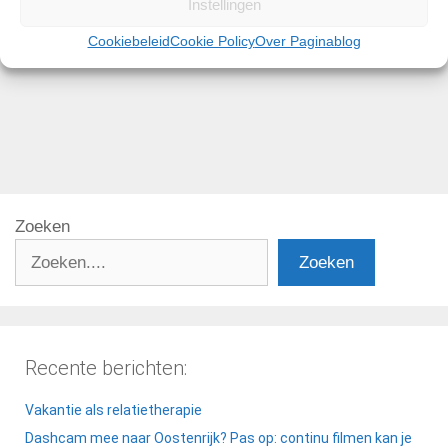
Instellingen
Lees meer
Cookiebeleid
Cookie Policy
Over Paginablog
Categorieën
Amerika
Tags
Amerika
,
Las Vegas
,
opmerkelijk
,
restaurant
Zoeken
Zoeken
Recente berichten:
Vakantie als relatietherapie
Dashcam mee naar Oostenrijk? Pas op: continu filmen kan je