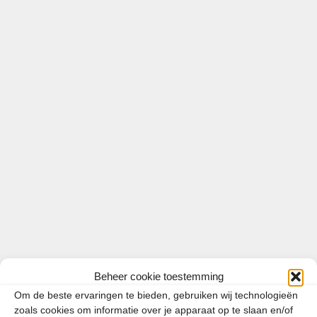
Tags
Canarische Eilanden
,
Code geel
,
Ibiza
,
Mallorca
,
Menorca
,
reisadvies
Het ziet er niet goed uit voor
Spanje
1 juli 2021
door
Patrick van Zundert
Beheer cookie toestemming
Om de beste ervaringen te bieden, gebruiken wij technologieën
zoals cookies om informatie over je apparaat op te slaan en/of