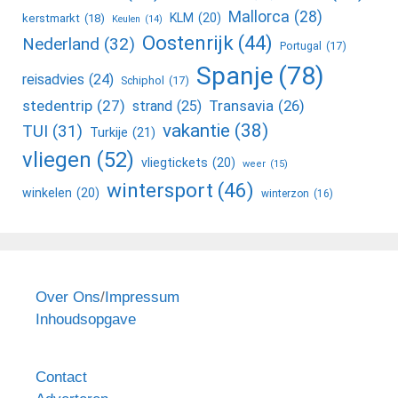
Mallorca
(28)
KLM
(20)
kerstmarkt
(18)
Keulen
(14)
Oostenrijk
(44)
Nederland
(32)
Portugal
(17)
Spanje
(78)
reisadvies
(24)
Schiphol
(17)
stedentrip
(27)
Transavia
(26)
strand
(25)
vakantie
(38)
TUI
(31)
Turkije
(21)
vliegen
(52)
vliegtickets
(20)
weer
(15)
wintersport
(46)
winkelen
(20)
winterzon
(16)
Over Ons
/
Impressum
Inhoudsopgave
Contact