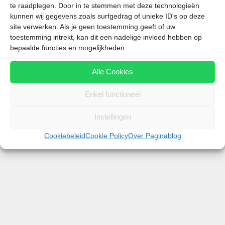
te raadplegen. Door in te stemmen met deze technologieën
kunnen wij gegevens zoals surfgedrag of unieke ID's op deze
site verwerken. Als je geen toestemming geeft of uw
toestemming intrekt, kan dit een nadelige invloed hebben op
bepaalde functies en mogelijkheden.
Nu bijna heel Europa groen of geel kleurt op de
Alle Cookies
Nederlandse kaart met reisadviezen, komt vanzelf
de vraag of het negatief reisadvies voor Spanje
Enkel functioneel
deze zomer nog opgeheven zal worden. De
Europese coronakaart, waar Nederland het
Instellingen
reisadvies grotendeels op baseert, …
Cookiebeleid
Cookie Policy
Over Paginablog
Lees meer
Categorieën
Spanje
Tags
Canarische Eilanden
,
Code geel
,
code oranje
,
Ibiza
,
Mallorca
,
reisadvies
,
Spanje