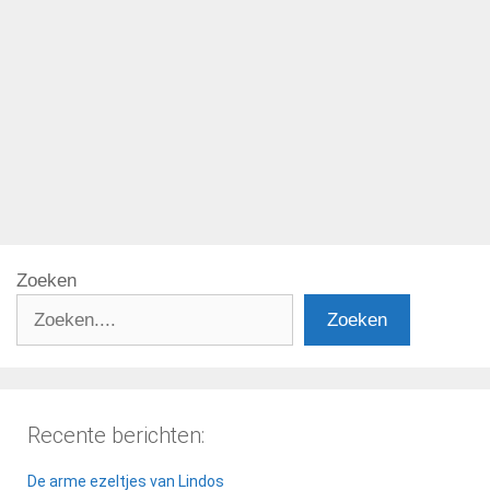
Categorieën
Europa
Tags
Belgie
,
Brussel
,
Code geel
,
corona
,
Frankrijk
Pagina
Pagina
→
Zoeken
Zoeken
Recente berichten:
De arme ezeltjes van Lindos