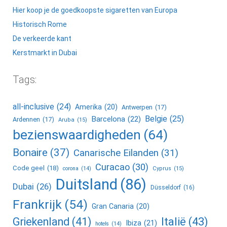
Hier koop je de goedkoopste sigaretten van Europa
Historisch Rome
De verkeerde kant
Kerstmarkt in Dubai
Tags:
all-inclusive
(24)
Amerika
(20)
Antwerpen
(17)
Belgie
(25)
Barcelona
(22)
Ardennen
(17)
Aruba
(15)
bezienswaardigheden
(64)
Bonaire
(37)
Canarische Eilanden
(31)
Curacao
(30)
Code geel
(18)
corona
(14)
Cyprus
(15)
Duitsland
(86)
Dubai
(26)
Düsseldorf
(16)
Frankrijk
(54)
Gran Canaria
(20)
Griekenland
(41)
Italië
(43)
Ibiza
(21)
hotels
(14)