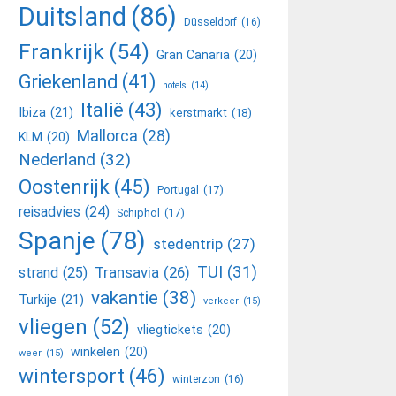
Duitsland
(86)
Düsseldorf
(16)
Frankrijk
(54)
Gran Canaria
(20)
Griekenland
(41)
hotels
(14)
Italië
(43)
Ibiza
(21)
kerstmarkt
(18)
Mallorca
(28)
KLM
(20)
Nederland
(32)
Oostenrijk
(45)
Portugal
(17)
reisadvies
(24)
Schiphol
(17)
Spanje
(78)
stedentrip
(27)
TUI
(31)
Transavia
(26)
strand
(25)
vakantie
(38)
Turkije
(21)
verkeer
(15)
vliegen
(52)
vliegtickets
(20)
winkelen
(20)
weer
(15)
wintersport
(46)
winterzon
(16)