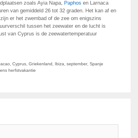
adplaatsen zoals Ayia Napa,
Paphos
en Larnaca
en van gemiddeld 26 tot 32 graden. Het kan af en
zijn er het zwembad of de zee om enigszins
uurverschil tussen het zeewater en de lucht is
kust van Cyprus is de zeewatertemperatuur
racao
,
Cyprus
,
Griekenland
,
Ibiza
,
september
,
Spanje
dens herfstvakantie