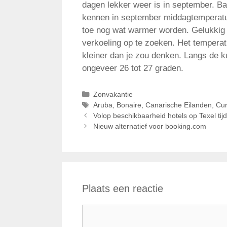
dagen lekker weer is in september. B
kennen in september middagtemperatur
toe nog wat warmer worden. Gelukkig 
verkoeling op te zoeken. Het temperat
kleiner dan je zou denken. Langs de 
ongeveer 26 tot 27 graden.
Categorieën
Zonvakantie
Tags
Aruba
,
Bonaire
,
Canarische Eilanden
,
Cu
Volop beschikbaarheid hotels op Texel tij
Nieuw alternatief voor booking.com
Plaats een reactie
Reactie