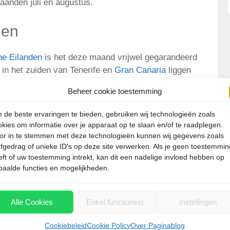
aanden juli en augustus.
den
he Eilanden
is het deze maand vrijwel gegarandeerd
in het zuiden van Tenerife en
Gran Canaria
liggen
angenaam warm. Kies je voor een vakantie aan de
Beheer cookie toestemming
 voorspelbaar. De kans is groot dat het daar eerder
 voor niets dat veel van de hotels op de Canarische
 de beste ervaringen te bieden, gebruiken wij technologieën zoals
zuidkusten te vinden zijn.
okies om informatie over je apparaat op te slaan en/of te raadplegen.
or in te stemmen met deze technologieën kunnen wij gegevens zoals
n Curaçao
rfgedrag of unieke ID's op deze site verwerken. Als je geen toestemmin
eft of uw toestemming intrekt, kan dit een nadelige invloed hebben op
paalde functies en mogelijkheden.
d als je kiest voor een zonvakantie naar Aruba,
n behoorden vroeger tot de Nederlandse Antillen.
g tot het land Nederland. Qua weer weet je dat het
Alle Cookies
Enkel functioneel
Instellingen
 zult zien. Af en toe een tropische bui is iets wat in
Cookiebeleid
Cookie Policy
Over Paginablog
e de eilanden. Het aanbod van vakanties naar