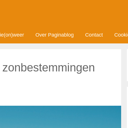
ie(on)weer
Over Paginablog
Contact
Cooki
te zonbestemmingen