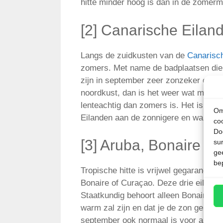
hitte minder hoog is dan in de zomerm
[2] Canarische Eilan
Langs de zuidkusten van de
Canarisc
zomers. Met name de badplaatsen die 
zijn in september zeer zonzeker en a
noordkust, dan is het weer wat minder
lenteachtig dan zomers is. Het is niet
Om
Eilanden aan de zonnigere en warmere 
co
Do
[3] Aruba, Bonaire e
su
ge
be
Tropische hitte is vrijwel gegarandeer
Bonaire of Curaçao. Deze drie eilande
Staatkundig behoort alleen Bonaire no
warm zal zijn en dat je de zon geregeld
september ook normaal is voor alledri