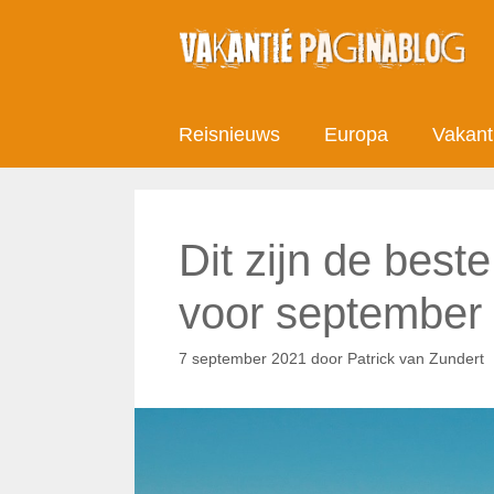
Ga
naar
de
inhoud
Reisnieuws
Europa
Vakant
Dit zijn de bes
voor september
7 september 2021
door
Patrick van Zundert