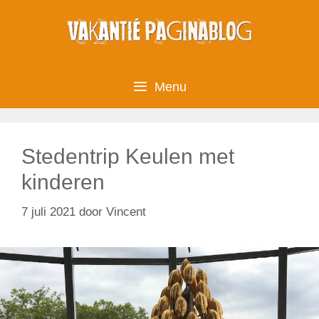
Ga
naar
de
inhoud
Menu
Stedentrip Keulen met
kinderen
7 juli 2021
door
Vincent