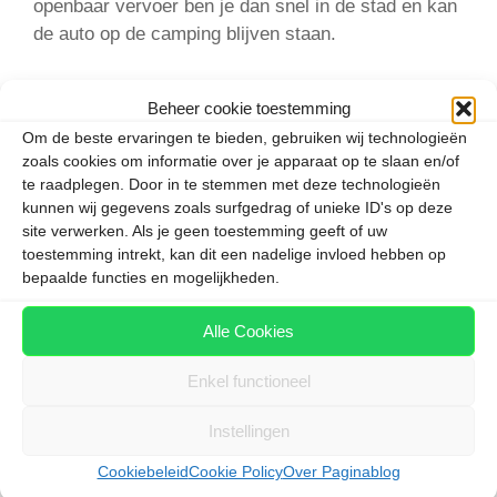
openbaar vervoer ben je dan snel in de stad en kan
de auto op de camping blijven staan.
Met de handige Kolncard krijg je in Keulen leuke
Beheer cookie toestemming
kortingen bij de musea en bij een boottocht op de
Om de beste ervaringen te bieden, gebruiken wij technologieën
Rijn. Met de kaart kun je ook gedurende 24 of 48
zoals cookies om informatie over je apparaat op te slaan en/of
uur gebruikmaken van al het openbaar vervoer in
te raadplegen. Door in te stemmen met deze technologieën
de stad.
kunnen wij gegevens zoals surfgedrag of unieke ID's op deze
site verwerken. Als je geen toestemming geeft of uw
toestemming intrekt, kan dit een nadelige invloed hebben op
Categorieën
Duitsland
,
Keulen
bepaalde functies en mogelijkheden.
Tags
familievakantie
,
Keulen
,
kinderen
Alle Cookies
Europa kleurt steeds groener
Vakanties Canarische Eilanden, Mallorca en
Enkel functioneel
Ibiza blijven mogelijk
Instellingen
Cookiebeleid
Cookie Policy
Over Paginablog