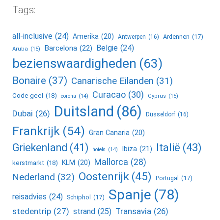
Tags:
all-inclusive
(24)
Amerika
(20)
Ardennen
(17)
Antwerpen
(16)
Belgie
(24)
Barcelona
(22)
Aruba
(15)
bezienswaardigheden
(63)
Bonaire
(37)
Canarische Eilanden
(31)
Curacao
(30)
Code geel
(18)
corona
(14)
Cyprus
(15)
Duitsland
(86)
Dubai
(26)
Düsseldorf
(16)
Frankrijk
(54)
Gran Canaria
(20)
Griekenland
(41)
Italië
(43)
Ibiza
(21)
hotels
(14)
Mallorca
(28)
KLM
(20)
kerstmarkt
(18)
Oostenrijk
(45)
Nederland
(32)
Portugal
(17)
Spanje
(78)
reisadvies
(24)
Schiphol
(17)
stedentrip
(27)
Transavia
(26)
strand
(25)