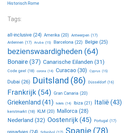
Historisch Rome
Tags:
all-inclusive
(24)
Amerika
(20)
Antwerpen
(17)
Belgie
(25)
Barcelona
(22)
Ardennen
(17)
Aruba
(15)
bezienswaardigheden
(64)
Bonaire
(37)
Canarische Eilanden
(31)
Curacao
(30)
Code geel
(18)
corona
(14)
Cyprus
(15)
Duitsland
(86)
Dubai
(26)
Düsseldorf
(16)
Frankrijk
(54)
Gran Canaria
(20)
Griekenland
(41)
Italië
(43)
Ibiza
(21)
hotels
(14)
Mallorca
(28)
KLM
(20)
kerstmarkt
(18)
Oostenrijk
(45)
Nederland
(32)
Portugal
(17)
Spanje
(78)
reisadvies
(24)
Schiphol
(17)