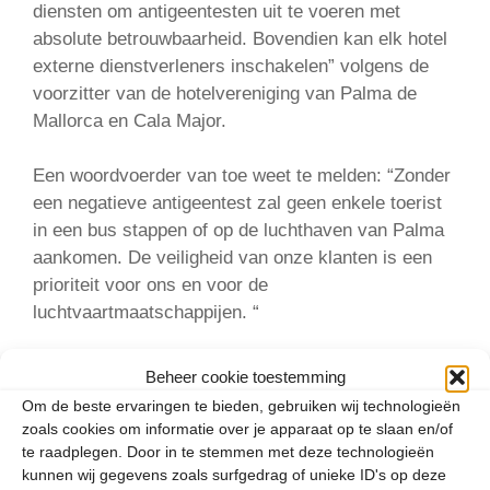
diensten om antigeentesten uit te voeren met
absolute betrouwbaarheid. Bovendien kan elk hotel
externe dienstverleners inschakelen” volgens de
voorzitter van de hotelvereniging van Palma de
Mallorca en Cala Major.
Een woordvoerder van toe weet te melden: “Zonder
een negatieve antigeentest zal geen enkele toerist
in een bus stappen of op de luchthaven van Palma
aankomen. De veiligheid van onze klanten is een
prioriteit voor ons en voor de
luchtvaartmaatschappijen. “
Categorieën
Beheer cookie toestemming
Mallorca
,
Spanje
Om de beste ervaringen te bieden, gebruiken wij technologieën
Is het half april wel warm genoeg op Rhodos?
zoals cookies om informatie over je apparaat op te slaan en/of
Negatieve coronatest verplicht voor Duitsland
te raadplegen. Door in te stemmen met deze technologieën
kunnen wij gegevens zoals surfgedrag of unieke ID's op deze