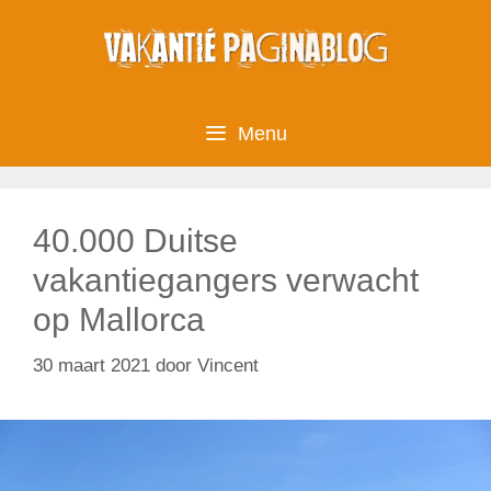
Ga
naar
de
inhoud
Menu
40.000 Duitse
vakantiegangers verwacht
op Mallorca
30 maart 2021
door
Vincent