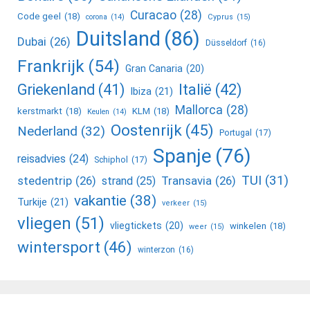
Curacao
(28)
Code geel
(18)
corona
(14)
Cyprus
(15)
Duitsland
(86)
Dubai
(26)
Düsseldorf
(16)
Frankrijk
(54)
Gran Canaria
(20)
Griekenland
(41)
Italië
(42)
Ibiza
(21)
Mallorca
(28)
kerstmarkt
(18)
KLM
(18)
Keulen
(14)
Oostenrijk
(45)
Nederland
(32)
Portugal
(17)
Spanje
(76)
reisadvies
(24)
Schiphol
(17)
TUI
(31)
stedentrip
(26)
Transavia
(26)
strand
(25)
vakantie
(38)
Turkije
(21)
verkeer
(15)
vliegen
(51)
vliegtickets
(20)
winkelen
(18)
weer
(15)
wintersport
(46)
winterzon
(16)