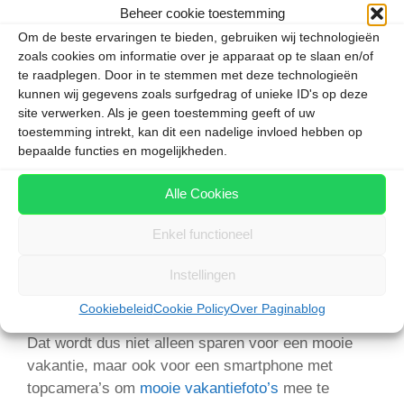
Beheer cookie toestemming
De Find X2 Pro is veruit de beste smartphone die
Om de beste ervaringen te bieden, gebruiken wij technologieën
de Chinese fabrikant Oppo tot nu afleverde. Zowel
zoals cookies om informatie over je apparaat op te slaan en/of
op een zonnige dag in de buitenlucht als in een
te raadplegen. Door in te stemmen met deze technologieën
kunnen wij gegevens zoals surfgedrag of unieke ID's op deze
slecht verlichte ruimte maakt dit toestel uitstekende
site verwerken. Als je geen toestemming geeft of uw
plaatjes. De Find X2 Pro heeft een groothoeklens
toestemming intrekt, kan dit een nadelige invloed hebben op
en een ultragroothoeklens plus 5x zoom. Filmen
bepaalde functies en mogelijkheden.
kan in 4K. Maar wat het meest bijzonder is aan
deze camera’s, is de periscoop
telelens
. Daarbij
Alle Cookies
komt het licht komt binnen via één lens, wordt het
vervolgens door een spiegel gereflecteerd in een
Enkel functioneel
reeks extra lenzen, waarna het bij de beeldsensor
aankomt die loodrecht op de behuizing van de
Instellingen
telefoon staat. Dat zorgt voor haarscherpe kiekjes.
Cookiebeleid
Cookie Policy
Over Paginablog
Dat wordt dus niet alleen sparen voor een mooie
vakantie, maar ook voor een smartphone met
topcamera’s om
mooie vakantiefoto’s
mee te