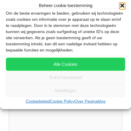
de prestatie van de stierenvechter en de stier.
Beheer cookie toestemming
Per keer worden er zes stierengevechten gehouden
Om de beste ervaringen te bieden, gebruiken wij technologieën
waaraan drie toreros meedoen.
zoals cookies om informatie over je apparaat op te slaan en/of
te raadplegen. Door in te stemmen met deze technologieën
kunnen wij gegevens zoals surfgedrag of unieke ID's op deze
Categorieën
Sevilla
site verwerken. Als je geen toestemming geeft of uw
Tags
Sevilla
,
Spanje
toestemming intrekt, kan dit een nadelige invloed hebben op
bepaalde functies en mogelijkheden.
Zia op Kos
De oude stad Kamiros
Alle Cookies
Enkel functioneel
Instellingen
Plaats een reactie
Cookiebeleid
Cookie Policy
Over Paginablog
Reactie