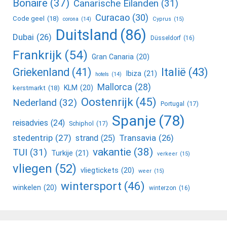
Bonaire
(37)
Canarische Eilanden
(31)
Curacao
(30)
Code geel
(18)
corona
(14)
Cyprus
(15)
Duitsland
(86)
Dubai
(26)
Düsseldorf
(16)
Frankrijk
(54)
Gran Canaria
(20)
Griekenland
(41)
Italië
(43)
Ibiza
(21)
hotels
(14)
Mallorca
(28)
KLM
(20)
kerstmarkt
(18)
Oostenrijk
(45)
Nederland
(32)
Portugal
(17)
Spanje
(78)
reisadvies
(24)
Schiphol
(17)
stedentrip
(27)
Transavia
(26)
strand
(25)
vakantie
(38)
TUI
(31)
Turkije
(21)
verkeer
(15)
vliegen
(52)
vliegtickets
(20)
weer
(15)
wintersport
(46)
winkelen
(20)
winterzon
(16)