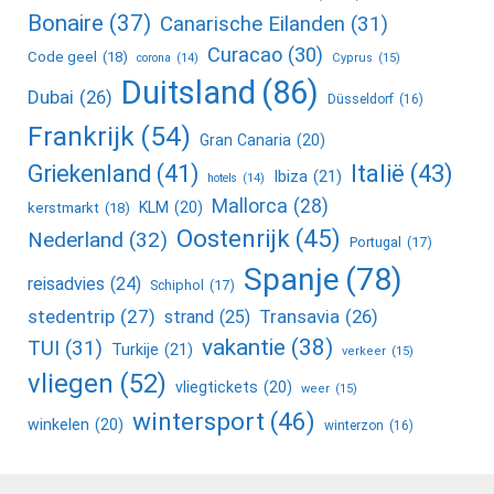
Bonaire
(37)
Canarische Eilanden
(31)
Curacao
(30)
Code geel
(18)
corona
(14)
Cyprus
(15)
Duitsland
(86)
Dubai
(26)
Düsseldorf
(16)
Frankrijk
(54)
Gran Canaria
(20)
Griekenland
(41)
Italië
(43)
Ibiza
(21)
hotels
(14)
Mallorca
(28)
KLM
(20)
kerstmarkt
(18)
Oostenrijk
(45)
Nederland
(32)
Portugal
(17)
Spanje
(78)
reisadvies
(24)
Schiphol
(17)
stedentrip
(27)
Transavia
(26)
strand
(25)
vakantie
(38)
TUI
(31)
Turkije
(21)
verkeer
(15)
vliegen
(52)
vliegtickets
(20)
weer
(15)
wintersport
(46)
winkelen
(20)
winterzon
(16)