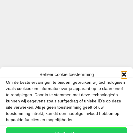
Nederlanders (38%) weleens zonder reisstekker op
hun vakantiebestemming aankomen, terwijl die daar
wel nodig is. Vooral bij reizen buiten Europa wordt
…
Lees meer
Categorieën
Reisnieuws
Beheer cookie toestemming
Tags
onderzoek
,
reisbenodigdheden
,
reisstekker
,
Om de beste ervaringen te bieden, gebruiken wij technologieën
Thailand
,
Verenigde Staten
zoals cookies om informatie over je apparaat op te slaan en/of
te raadplegen. Door in te stemmen met deze technologieën
kunnen wij gegevens zoals surfgedrag of unieke ID's op deze
site verwerken. Als je geen toestemming geeft of uw
toestemming intrekt, kan dit een nadelige invloed hebben op
Zoeken
bepaalde functies en mogelijkheden.
Zoeken