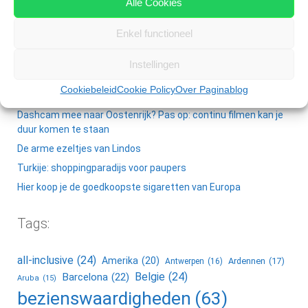
Alle Cookies
Enkel functioneel
Instellingen
Recente berichten:
Cookiebeleid
Cookie Policy
Over Paginablog
Vakantie als relatietherapie
Dashcam mee naar Oostenrijk? Pas op: continu filmen kan je
duur komen te staan
De arme ezeltjes van Lindos
Turkije: shoppingparadijs voor paupers
Hier koop je de goedkoopste sigaretten van Europa
Tags:
all-inclusive
(24)
Amerika
(20)
Ardennen
(17)
Antwerpen
(16)
Belgie
(24)
Barcelona
(22)
Aruba
(15)
bezienswaardigheden
(63)