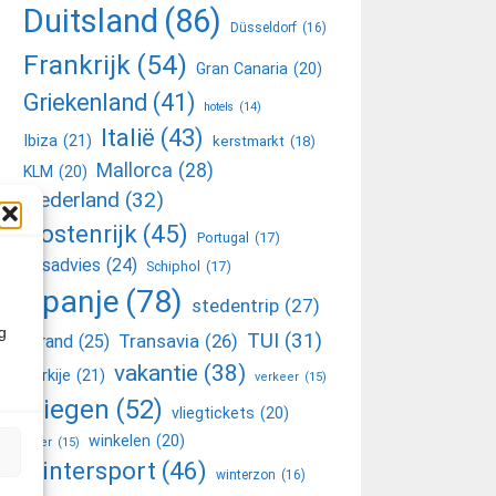
Duitsland
(86)
Düsseldorf
(16)
Frankrijk
(54)
Gran Canaria
(20)
Griekenland
(41)
hotels
(14)
Italië
(43)
Ibiza
(21)
kerstmarkt
(18)
Mallorca
(28)
KLM
(20)
Nederland
(32)
Oostenrijk
(45)
Portugal
(17)
reisadvies
(24)
Schiphol
(17)
Spanje
(78)
stedentrip
(27)
g
TUI
(31)
Transavia
(26)
strand
(25)
vakantie
(38)
Turkije
(21)
verkeer
(15)
vliegen
(52)
vliegtickets
(20)
winkelen
(20)
weer
(15)
wintersport
(46)
winterzon
(16)