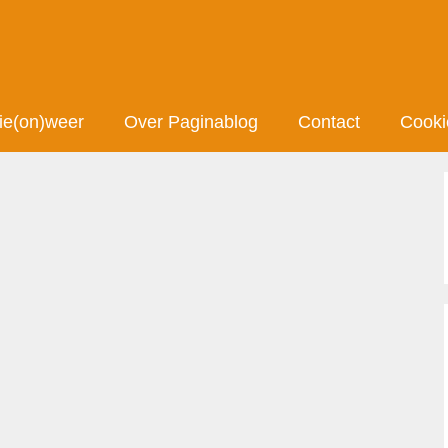
ie(on)weer
Over Paginablog
Contact
Cooki
de fiets met Pikala bikes