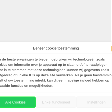
 Marrakech op de unieke fietstours van Pikala
an Tui, kunnen reizigers nu de authentieke
p de milieuvriendelijkste en betrokken manier
ijke …
Beheer cookie toestemming
 de beste ervaringen te bieden, gebruiken wij technologieën zoals
okies om informatie over je apparaat op te slaan en/of te raadplegen.
or in te stemmen met deze technologieën kunnen wij gegevens zoals
rfgedrag of unieke ID's op deze site verwerken. Als je geen toestemmin
eft of uw toestemming intrekt, kan dit een nadelige invloed hebben op
paalde functies en mogelijkheden.
Alle Cookies
Enkel functioneel
Instellingen