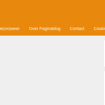
ie(on)weer
Over Paginablog
Contact
Cooki
” wordt vliegen in corona