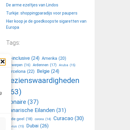
De arme ezeltjes van Lindos
Turkije: shoppingparadijs voor paupers
Hier koop je de goedkoopste sigaretten van
Europa
Tags:
all-inclusive
(24)
Amerika
(20)
Ardennen
(17)
Antwerpen
(16)
Aruba
(15)
Belgie
(24)
Barcelona
(22)
bezienswaardigheden
(63)
g
Bonaire
(37)
Canarische Eilanden
(31)
Curacao
(30)
Code geel
(18)
corona
(14)
Dubai
(26)
Cyprus
(15)