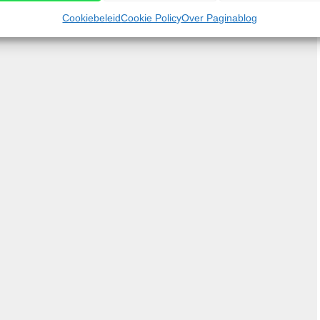
d gemakkelijker moet maken. De “Travel Pass” -app
Cookiebeleid
Cookie Policy
Over Paginablog