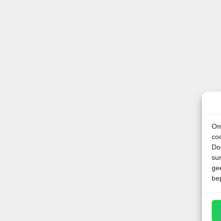
18 maart 2021
door
Vincent
Om
co
Do
su
ge
be
De overkoepelende luchtvaartorganisati
Association”) heeft een handige app o