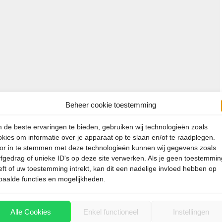
Beheer cookie toestemming
 de beste ervaringen te bieden, gebruiken wij technologieën zoals
okies om informatie over je apparaat op te slaan en/of te raadplegen.
or in te stemmen met deze technologieën kunnen wij gegevens zoals
rfgedrag of unieke ID's op deze site verwerken. Als je geen toestemmin
eft of uw toestemming intrekt, kan dit een nadelige invloed hebben op
paalde functies en mogelijkheden.
e IATA (afkorting van “International Air Transport
Alle Cookies
Enkel functioneel
Instellingen
ntwikkeld die het vliegen in de toekomst Corona-