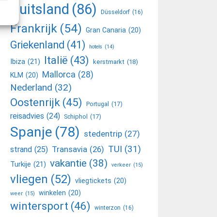
Duitsland
(86)
Düsseldorf
(16)
Frankrijk
(54)
Gran Canaria
(20)
Griekenland
(41)
hotels
(14)
Italië
(43)
Ibiza
(21)
kerstmarkt
(18)
Mallorca
(28)
KLM
(20)
Nederland
(32)
Oostenrijk
(45)
Portugal
(17)
reisadvies
(24)
Schiphol
(17)
Spanje
(78)
stedentrip
(27)
TUI
(31)
Transavia
(26)
strand
(25)
vakantie
(38)
Turkije
(21)
verkeer
(15)
vliegen
(52)
vliegtickets
(20)
winkelen
(20)
weer
(15)
wintersport
(46)
winterzon
(16)