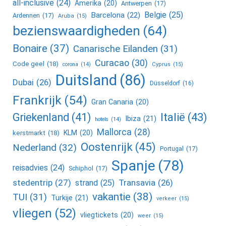
all-inclusive
(24)
Amerika
(20)
Antwerpen
(17)
Belgie
(25)
Barcelona
(22)
Ardennen
(17)
Aruba
(15)
bezienswaardigheden
(64)
Bonaire
(37)
Canarische Eilanden
(31)
Curacao
(30)
Code geel
(18)
corona
(14)
Cyprus
(15)
Duitsland
(86)
Dubai
(26)
Düsseldorf
(16)
Frankrijk
(54)
Gran Canaria
(20)
Griekenland
(41)
Italië
(43)
Ibiza
(21)
hotels
(14)
Mallorca
(28)
KLM
(20)
kerstmarkt
(18)
Oostenrijk
(45)
Nederland
(32)
Portugal
(17)
Spanje
(78)
reisadvies
(24)
Schiphol
(17)
stedentrip
(27)
Transavia
(26)
strand
(25)
vakantie
(38)
TUI
(31)
Turkije
(21)
verkeer
(15)
vliegen
(52)
vliegtickets
(20)
weer
(15)