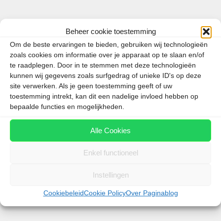
Categorieën
België
,
Steden
Tags
Belgie
,
Gent
Beheer cookie toestemming
Om de beste ervaringen te bieden, gebruiken wij technologieën
zoals cookies om informatie over je apparaat op te slaan en/of
te raadplegen. Door in te stemmen met deze technologieën
kunnen wij gegevens zoals surfgedrag of unieke ID's op deze
Herkenbare straatkunst van ROA
site verwerken. Als je geen toestemming geeft of uw
toestemming intrekt, kan dit een nadelige invloed hebben op
4 februari 2015
door
Patrick van Zundert
bepaalde functies en mogelijkheden.
Alle Cookies
Enkel functioneel
Instellingen
Cookiebeleid
Cookie Policy
Over Paginablog