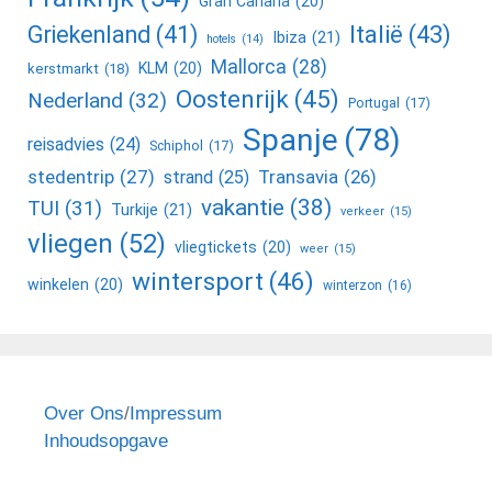
Gran Canaria
(20)
Griekenland
(41)
Italië
(43)
Ibiza
(21)
hotels
(14)
Mallorca
(28)
KLM
(20)
kerstmarkt
(18)
Oostenrijk
(45)
Nederland
(32)
Portugal
(17)
Spanje
(78)
reisadvies
(24)
Schiphol
(17)
stedentrip
(27)
Transavia
(26)
strand
(25)
vakantie
(38)
TUI
(31)
Turkije
(21)
verkeer
(15)
vliegen
(52)
vliegtickets
(20)
weer
(15)
wintersport
(46)
winkelen
(20)
winterzon
(16)
Over Ons
/
Impressum
Inhoudsopgave