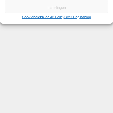
Instellingen
Cookiebeleid
Cookie Policy
Over Paginablog
Vanaf aanstaande zaterdag 31 oktober biedt TUI
reizigers weer de mogelijkheid om naar de
Canarische eilanden te reizen voor een
zonvakantie. De Nederlandse regering heeft het
reisadvies gewijzigd van oranje naar geel, wat
betekent dat een zonvakantie naar deze eilanden …