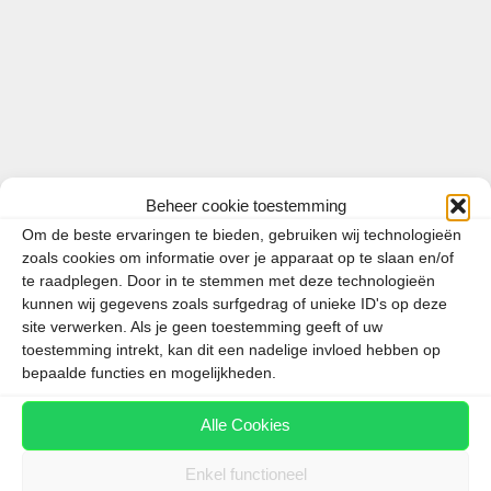
…
Lees meer
Categorieën
Canarische Eilanden
Tags
Canarische Eilanden
,
code groen
,
Beheer cookie toestemming
Fuerteventura
,
Gran Canaria
,
Lanzarote
,
Om de beste ervaringen te bieden, gebruiken wij technologieën
zoals cookies om informatie over je apparaat op te slaan en/of
reisadvies
,
Tenerife
te raadplegen. Door in te stemmen met deze technologieën
kunnen wij gegevens zoals surfgedrag of unieke ID's op deze
site verwerken. Als je geen toestemming geeft of uw
toestemming intrekt, kan dit een nadelige invloed hebben op
bepaalde functies en mogelijkheden.
TUI vliegt weer naar Canarische
Eilanden
Alle Cookies
28 oktober 2020
door
Willem Veraart
Enkel functioneel