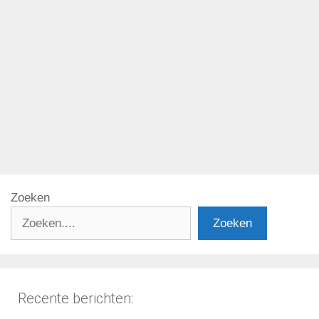
Lees meer
Categorieën
Klaagmuur
Tags
Fuerteventura
,
hotels
,
klaagmuur
Zoeken
Zoeken
Recente berichten: