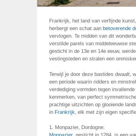
Frankrijk, het land van verfijnde kuns
herbergt een schat aan
betoverende d
vervlogen. Te midden van dit wonderba
verstilde parels van middeleeuwse st
gesticht in de 13e en 14e eeuw, werde
vestingsteden en stralen een onmisken
Terwijl je door deze bastides dwaalt, 
een periode waarin ridders en minstre
verdediging vormden tegen invallende l
kenmerken, van perfect symmetrische 
prachtige uitzichten op glooiende land
in
Frankrijk
, elk met zijn eigen specif
1. Monpazier, Dordogne:
Monpazier
, gesticht in 1284, is een v