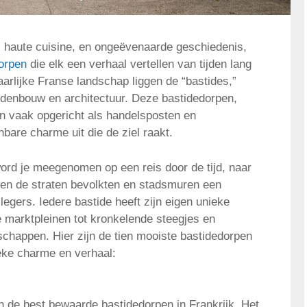
t, haute cuisine, en ongeëvenaarde geschiedenis,
orpen
die elk een verhaal vertellen van tijden lang
arlijke Franse landschap liggen de “bastides,”
edenbouw en architectuur. Deze bastidedorpen,
n vaak opgericht als handelsposten en
bare charme uit die de ziel raakt.
word je meegenomen op een reis door de tijd, naar
len de straten bevolkten en stadsmuren een
egers. Iedere bastide heeft zijn eigen unieke
marktpleinen tot kronkelende steegjes en
schappen. Hier zijn de tien mooiste bastidedorpen
ieke charme en verhaal:
an de best bewaarde bastidedorpen in Frankrijk. Het