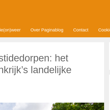
ie(on)weer
Over Paginablog
Contact
Cooki
tidedorpen: het
krijk’s landelijke