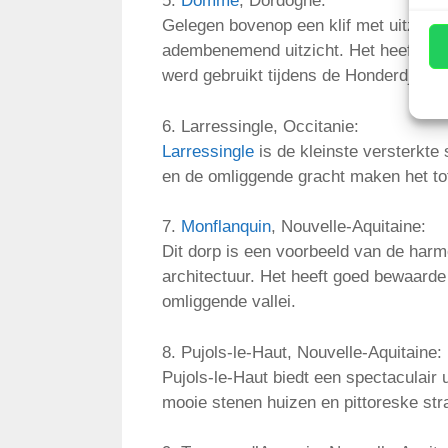
5.
Domme
, Dordogne:
Gelegen bovenop een klif met uitzich
adembenemend uitzicht. Het heeft ook
werd gebruikt tijdens de Honderdjarig
6. Larressingle, Occitanie:
Larressingle
is de kleinste versterkt
en de omliggende gracht maken het to
7.
Monflanquin
, Nouvelle-Aquitaine:
Dit dorp is een voorbeeld van de harm
architectuur. Het heeft goed bewaarde
omliggende vallei.
8. Pujols-le-Haut, Nouvelle-Aquitaine:
Pujols-le-Haut biedt een spectaculair u
mooie stenen huizen en pittoreske stra