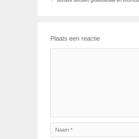
Bonaire lanceert gloednieuwe en informat
Plaats een reactie
Reactie
Naam