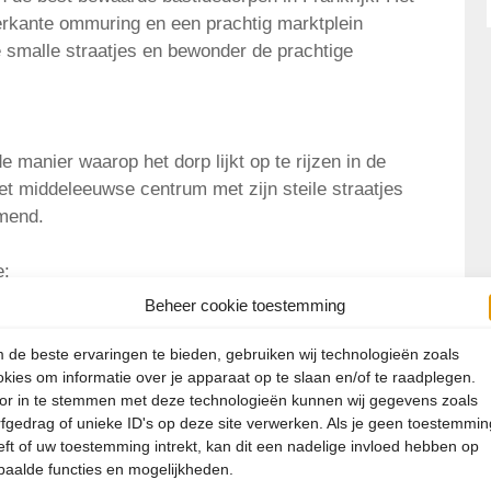
erkante ommuring en een prachtig marktplein
 smalle straatjes en bewonder de prachtige
 manier waarop het dorp lijkt op te rijzen in de
t middeleeuwse centrum met zijn steile straatjes
emend.
e:
 marktplein met arcaden en een prachtige
Beheer cookie toestemming
niet, een van de grootste in de regio.
 de beste ervaringen te bieden, gebruiken wij technologieën zoals
okies om informatie over je apparaat op te slaan en/of te raadplegen.
or in te stemmen met deze technologieën kunnen wij gegevens zoals
 marktplein dat wordt omringd door kleurrijke
rfgedrag of unieke ID's op deze site verwerken. Als je geen toestemmin
plek om te genieten van de lokale keuken.
eft of uw toestemming intrekt, kan dit een nadelige invloed hebben op
paalde functies en mogelijkheden.