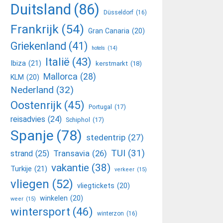
Duitsland
(86)
Düsseldorf
(16)
Frankrijk
(54)
Gran Canaria
(20)
Griekenland
(41)
hotels
(14)
Italië
(43)
Ibiza
(21)
kerstmarkt
(18)
Mallorca
(28)
KLM
(20)
Nederland
(32)
Oostenrijk
(45)
Portugal
(17)
reisadvies
(24)
Schiphol
(17)
Spanje
(78)
stedentrip
(27)
TUI
(31)
Transavia
(26)
strand
(25)
vakantie
(38)
Turkije
(21)
verkeer
(15)
vliegen
(52)
vliegtickets
(20)
winkelen
(20)
weer
(15)
wintersport
(46)
winterzon
(16)