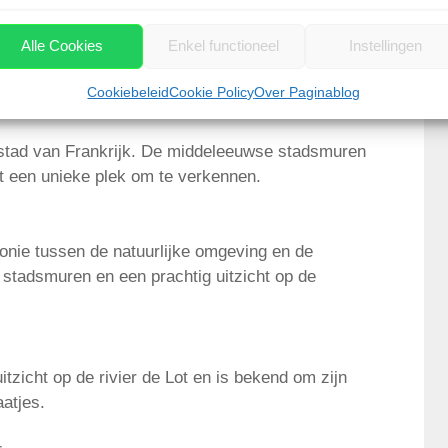
t op de Dordogne-rivier, biedt Domme een
Alle Cookies
Enkel functioneel
Instellingen
 een uitgebreid ondergronds gangenstelsel dat
e Oorlog.
Cookiebeleid
Cookie Policy
Over Paginablog
e stad van Frankrijk. De middeleeuwse stadsmuren
t een unieke plek om te verkennen.
onie tussen de natuurlijke omgeving en de
 stadsmuren en een prachtig uitzicht op de
itzicht op de rivier de Lot en is bekend om zijn
atjes.