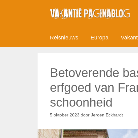
Ga
naar
de
inhoud
Reisnieuws
Europa
Vakant
Betoverende bas
erfgoed van Fran
schoonheid
5 oktober 2023
door
Jeroen Eckhardt