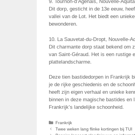
9. Tournon-d’Agenais, Nouvelle-Aquita
Dit dorp, gesticht in de 13e eeuw, hee
vallei van de Lot. Het biedt een unie
bewonderen.
10. La Sauvetat-du-Dropt, Nouvelle-Aq
Dit charmante dorp staat bekend om zi
van Saint-Géraud. Het is een rustige 
plattelandscharme.
Deze tien bastidedorpen in Frankrijk bi
je de rijke geschiedenis en de schoon
heeft zijn eigen verhaal en unieke ke
binnen in deze magische bastides en 
Frankrijk’s landelijke schoonheid.
Categorieën
Frankrijk
Twee weken lang flinke kortingen bij TUI