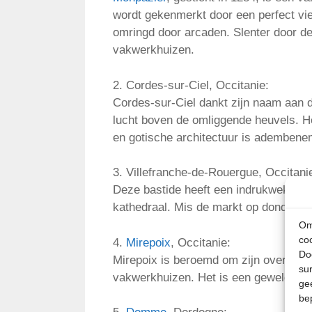
wordt gekenmerkt door een perfect vi
omringd door arcaden. Slenter door de
vakwerkhuizen.
2. Cordes-sur-Ciel, Occitanie:
Cordes-sur-Ciel dankt zijn naam aan de
lucht boven de omliggende heuvels. He
en gotische architectuur is ademben
3. Villefranche-de-Rouergue, Occitani
Deze bastide heeft een indrukwekkend
kathedraal. Mis de markt op donderdag 
Om
co
4.
Mirepoix
, Occitanie:
Do
Mirepoix is beroemd om zijn overdekte
su
vakwerkhuizen. Het is een geweldige 
ge
be