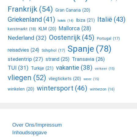
Frankrijk
(54)
Gran Canaria
(20)
Griekenland
(41)
Italië
(43)
Ibiza
(21)
hotels
(14)
Mallorca
(28)
KLM
(20)
kerstmarkt
(18)
Oostenrijk
(45)
Nederland
(32)
Portugal
(17)
Spanje
(78)
reisadvies
(24)
Schiphol
(17)
stedentrip
(27)
Transavia
(26)
strand
(25)
vakantie
(38)
TUI
(31)
Turkije
(21)
verkeer
(15)
vliegen
(52)
vliegtickets
(20)
weer
(15)
wintersport
(46)
winkelen
(20)
winterzon
(16)
Over Ons
/
Impressum
Inhoudsopgave