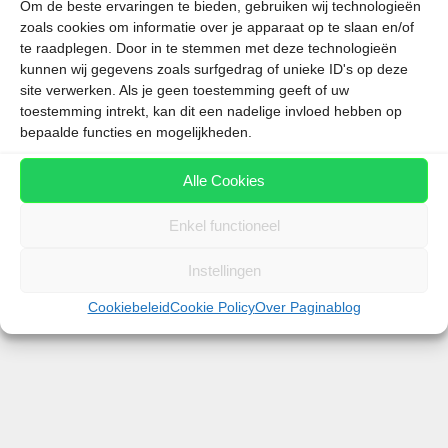
Om de beste ervaringen te bieden, gebruiken wij technologieën
zoals cookies om informatie over je apparaat op te slaan en/of
Op Sardinië is discussie ontstaan over een nieuw
te raadplegen. Door in te stemmen met deze technologieën
parasolverbod op het strand van Punta Molentis, bij
kunnen wij gegevens zoals surfgedrag of unieke ID's op deze
Villasimius aan de zuidoostkust van het eiland.
site verwerken. Als je geen toestemming geeft of uw
toestemming intrekt, kan dit een nadelige invloed hebben op
Sinds 6 juni mogen strandgangers daar alleen nog
bepaalde functies en mogelijkheden.
een parasol meenemen wanneer zij met kinderen
jonger dan …
Alle Cookies
Enkel functioneel
Lees meer
Instellingen
Categorieën
Italië
Cookiebeleid
Cookie Policy
Over Paginablog
Wijken in Rome die je beter
vermijdt