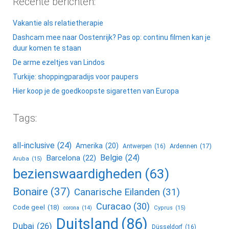
Recente berichten:
Vakantie als relatietherapie
Dashcam mee naar Oostenrijk? Pas op: continu filmen kan je
duur komen te staan
De arme ezeltjes van Lindos
Turkije: shoppingparadijs voor paupers
Hier koop je de goedkoopste sigaretten van Europa
Tags:
all-inclusive
(24)
Amerika
(20)
Ardennen
(17)
Antwerpen
(16)
Belgie
(24)
Barcelona
(22)
Aruba
(15)
bezienswaardigheden
(63)
Bonaire
(37)
Canarische Eilanden
(31)
Curacao
(30)
Code geel
(18)
corona
(14)
Cyprus
(15)
Duitsland
(86)
Dubai
(26)
Düsseldorf
(16)