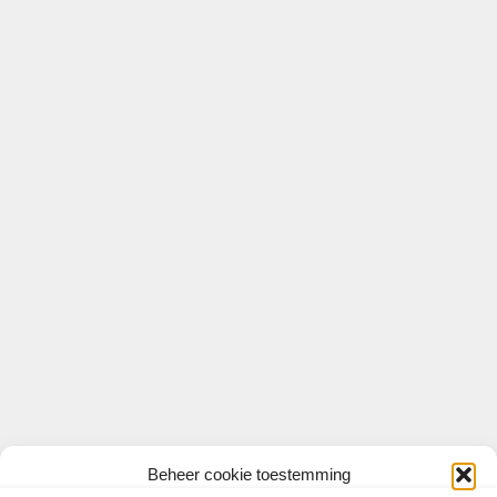
voor discussie onder
vakantiegangers
11 juni 2026
door
Jeroen Eckhardt
Beheer cookie toestemming