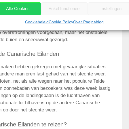
 afgespeeld waarbij mensen werden gered uit een
Alle Cookies
Enkel functioneel
Instellingen
 was te zien hoe een auto in zee werd meegesleurd
 Tenerife zaten naar verluidt 80 mensen vast in een
Cookiebeleid
Cookie Policy
Over Paginablog
 door hulpdiensten worden gered. Op de andere
ke overstromingen voorgedaan, maar het onstabiele
de buien en sneeuwval gezorgd.
de Canarische Eilanden
e maken hebben gekregen met gevaarlijke situaties
andere manieren last gehad van het slechte weer.
ten, net als alle wegen naar het populaire Teide
 en zonnebaden van bezoekers was deze week lastig
ngen op de landingsbaan is de luchthaven van
nationale luchthavens op de andere Canarische
n op door het slechte weer.
rische Eilanden te reizen?