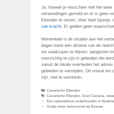
Ja, hoewel je misschien niet het weer k
verwondingen gemeld en er is geen re
Eilanden te reizen. Voor heel Spanje, 
van kracht
. Er gelden geen waarschuw
Momenteel is de situatie aan het ver
dagen toont een afname van de neersla
om waakzaam te blijven, aangezien l
voorzichtig te zijn in gebieden die eer
vanuit de lokale overheden het advies
gebieden te vermijden. Dit vooral o
zijn, niet te verstoren.
Categorieën
Canarische Eilanden
Tags
Canarische Eilanden
,
Gran Canaria
,
reis
Een vakantiehuis onderhouden in Nederl
Gratis meer beenruimte bij Ryanair