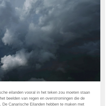
sche eilanden vooral in het teken zou moeten staan
n het beelden van regen en overstromingen die de
n. De Canarische Eilanden hebben te maken met