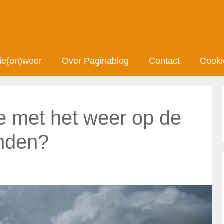
ie(on)weer
Over Paginablog
Contact
Cooki
e met het weer op de
anden?