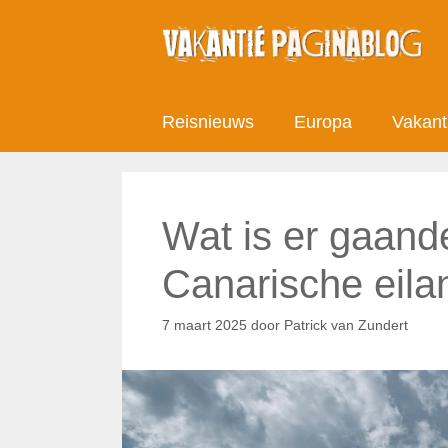
Ga
naar
de
inhoud
Reisnieuws
Europa
Vakant
Wat is er gaand
Canarische eil
7 maart 2025
door
Patrick van Zundert