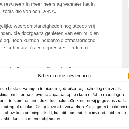
 resulteert in meer neerslag wanneer het in
, zoals die van een DANA.
rgelijke weersomstandigheden nog steeds vrij
anden, die doorgaans genieten van een mild en
lag. Toch kunnen incidentele atmosferische
re luchtmassa’s en depressies, leiden tot
op de Canarische Eilanden?
Beheer cookie toestemming
e buien zijn gevallen, zijn de overstromingen
 de beste ervaringen te bieden, gebruiken wij technologieën zoals
nerife. Het gebied Telde op Gran Canaria is een
okies om informatie over je apparaat op te slaan en/of te raadplegen.
r de regenval, waar veel auto’s zijn weggespoeld
or in te stemmen met deze technologieën kunnen wij gegevens zoals
or het slechte weer zijn straten op Gran Canaria
rfgedrag of unieke ID's op deze site verwerken. Als je geen toestemmin
 de vulkaan Teide op Tenerife bedekt geraakt met
eft of uw toestemming intrekt, kan dit een nadelige invloed hebben op
paalde functies en mogelijkheden.