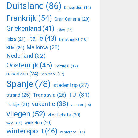
Duitsland
(86)
Düsseldorf
(16)
Frankrijk
(54)
Gran Canaria
(20)
Griekenland
(41)
hotels
(14)
Italië
(43)
Ibiza
(21)
kerstmarkt
(18)
Mallorca
(28)
KLM
(20)
Nederland
(32)
Oostenrijk
(45)
Portugal
(17)
reisadvies
(24)
Schiphol
(17)
Spanje
(78)
stedentrip
(27)
TUI
(31)
Transavia
(26)
strand
(25)
vakantie
(38)
Turkije
(21)
verkeer
(15)
vliegen
(52)
vliegtickets
(20)
winkelen
(20)
weer
(15)
wintersport
(46)
winterzon
(16)