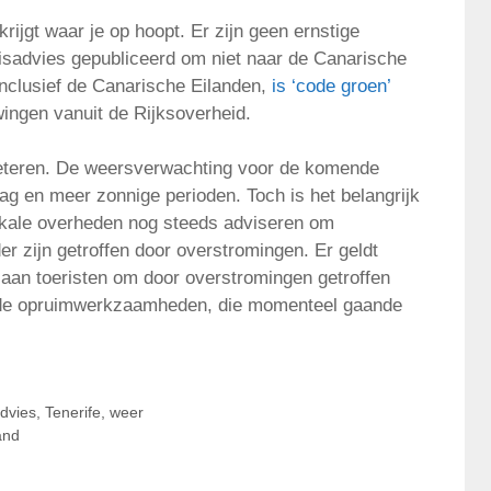
rijgt waar je op hoopt. Er zijn geen ernstige
isadvies gepubliceerd om niet naar de Canarische
inclusief de Canarische Eilanden,
is ‘code groen’
ingen vanuit de Rijksoverheid.
beteren. De weersverwachting voor de komende
g en meer zonnige perioden. Toch is het belangrijk
okale overheden nog steeds adviseren om
der zijn getroffen door overstromingen. Er geldt
 aan toeristen om door overstromingen getroffen
m de opruimwerkzaamheden, die momenteel gaande
advies
,
Tenerife
,
weer
and