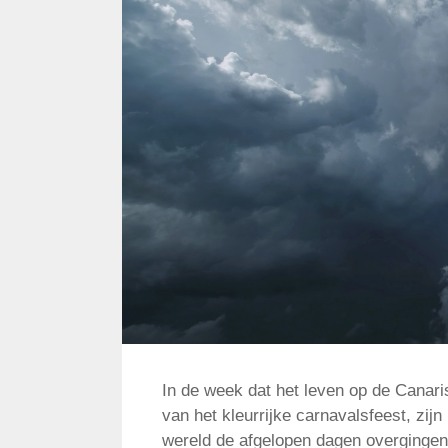
In de week dat het leven op de Canari
van het kleurrijke carnavalsfeest, zij
wereld de afgelopen dagen overginge