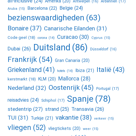
all-inclusive
(24)
Amerika
(20)
Ardennen
(17)
Antwerpen
(16)
Belgie
(24)
Barcelona
(22)
Aruba
(15)
bezienswaardigheden
(63)
Bonaire
(37)
Canarische Eilanden
(31)
Curacao
(30)
Code geel
(18)
corona
(14)
Cyprus
(15)
Duitsland
(86)
Dubai
(26)
Düsseldorf
(16)
Frankrijk
(54)
Gran Canaria
(20)
Griekenland
(41)
Italië
(43)
Ibiza
(21)
hotels
(14)
Mallorca
(28)
KLM
(20)
kerstmarkt
(18)
Oostenrijk
(45)
Nederland
(32)
Portugal
(17)
Spanje
(78)
reisadvies
(24)
Schiphol
(17)
stedentrip
(27)
Transavia
(26)
strand
(25)
vakantie
(38)
TUI
(31)
Turkije
(21)
verkeer
(15)
vliegen
(52)
vliegtickets
(20)
weer
(15)