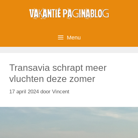
Ga
naar
de
inhoud
Menu
Transavia schrapt meer
vluchten deze zomer
17 april 2024
door
Vincent