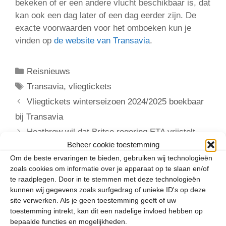
bekeken of er een andere vlucht beschikbaar is, dat
kan ook een dag later of een dag eerder zijn. De
exacte voorwaarden voor het omboeken kun je
vinden op
de website van Transavia
.
Categorieën
Reisnieuws
Tags
Transavia
,
vliegtickets
Vliegtickets winterseizoen 2024/2025 boekbaar
bij Transavia
Heathrow wil dat Britse regering ETA vrijstelt
Beheer cookie toestemming
voor transitpassagiers
Om de beste ervaringen te bieden, gebruiken wij technologieën
zoals cookies om informatie over je apparaat op te slaan en/of
te raadplegen. Door in te stemmen met deze technologieën
kunnen wij gegevens zoals surfgedrag of unieke ID's op deze
Plaats een reactie
site verwerken. Als je geen toestemming geeft of uw
toestemming intrekt, kan dit een nadelige invloed hebben op
bepaalde functies en mogelijkheden.
Reactie