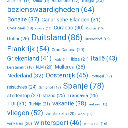
Belgie
(25)
Barcelona
(22)
Ardennen
(17)
Aruba
(15)
bezienswaardigheden
(64)
Bonaire
(37)
Canarische Eilanden
(31)
Curacao
(30)
Code geel
(18)
corona
(14)
Cyprus
(15)
Duitsland
(86)
Dubai
(26)
Düsseldorf
(16)
Frankrijk
(54)
Gran Canaria
(20)
Griekenland
(41)
Italië
(43)
Ibiza
(21)
hotels
(14)
Mallorca
(28)
KLM
(20)
kerstmarkt
(18)
Oostenrijk
(45)
Nederland
(32)
Portugal
(17)
Spanje
(78)
reisadvies
(24)
Schiphol
(17)
stedentrip
(27)
Transavia
(26)
strand
(25)
vakantie
(38)
TUI
(31)
Turkije
(21)
verkeer
(15)
vliegen
(52)
vliegtickets
(20)
weer
(15)
wintersport
(46)
winkelen
(20)
winterzon
(16)