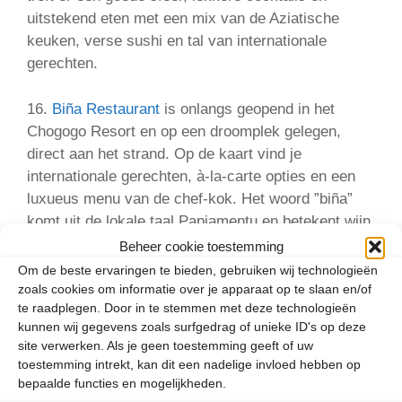
uitstekend eten met een mix van de Aziatische
keuken, verse sushi en tal van internationale
gerechten.
16.
Biña Restaurant
is onlangs geopend in het
Chogogo Resort en op een droomplek gelegen,
direct aan het strand. Op de kaart vind je
internationale gerechten, à-la-carte opties en een
luxueus menu van de chef-kok. Het woord ”biña”
komt uit de lokale taal Papiamentu en betekent wijn.
De oprichters van het restaurant zijn verbonden aan
Beheer cookie toestemming
Alpasión, een landgoed met biologische
Om de beste ervaringen te bieden, gebruiken wij technologieën
wijngaarden in Argentinië, en schenken deze wijnen
zoals cookies om informatie over je apparaat op te slaan en/of
te raadplegen. Door in te stemmen met deze technologieën
als aanvulling op het diner.
kunnen wij gegevens zoals surfgedrag of unieke ID's op deze
site verwerken. Als je geen toestemming geeft of uw
17.
Number Ten
is snel een favoriet op het eiland
toestemming intrekt, kan dit een nadelige invloed hebben op
geworden. Dit gezellige en kleurrijke ontbijt- en
bepaalde functies en mogelijkheden.
lunchcafé is gevestigd in een historisch gebouw in