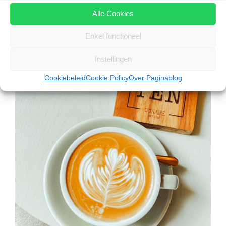
het centrum van Kralendijk, en biedt naast ontbijt en
Alle Cookies
lunch ook heerlijke koffie en ruime keuze uit tal van
Enkel functioneel
zoete lekkernijen en taartjes.
Instellingen
Cookiebeleid
Cookie Policy
Over Paginablog