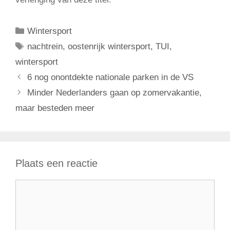
Categorieën
Wintersport
Tags
nachtrein
,
oostenrijk wintersport
,
TUI
,
wintersport
6 nog onontdekte nationale parken in de VS
Minder Nederlanders gaan op zomervakantie,
maar besteden meer
Plaats een reactie
Reactie