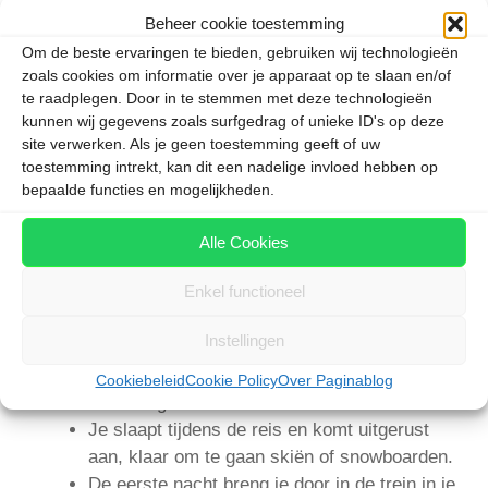
rijdt via Utrecht dan rechtstreeks door naar
Beheer cookie toestemming
Oostenrijk
. De trein komt bij Wörgl Oostenrijk
Om de beste ervaringen te bieden, gebruiken wij technologieën
binnen en splitst zich daar in een route naar Tirol en
zoals cookies om informatie over je apparaat op te slaan en/of
te raadplegen. Door in te stemmen met deze technologieën
naar het Salzburgerland, waarna de trein bij diverse
kunnen wij gegevens zoals surfgedrag of unieke ID's op deze
populaire wintersportplaatsen stopt.
site verwerken. Als je geen toestemming geeft of uw
toestemming intrekt, kan dit een nadelige invloed hebben op
Je vertrekt op vrijdagavond en wordt
bepaalde functies en mogelijkheden.
zaterdagochtend wakker in de bergen. Je kunt die
dag direct
skiën
want de skipas is inbegrepen bij de
Alle Cookies
wintersportreizen van TUI. Per trein op wintersport
Enkel functioneel
gaan heeft grote voordelen:
Instellingen
Alle bagage gaat mee zonder extra kosten
Je bent met elkaar relaxed en gezellig
Cookiebeleid
Cookie Policy
Over Paginablog
onderweg
Je slaapt tijdens de reis en komt uitgerust
aan, klaar om te gaan skiën of snowboarden.
De eerste nacht breng je door in de trein in je