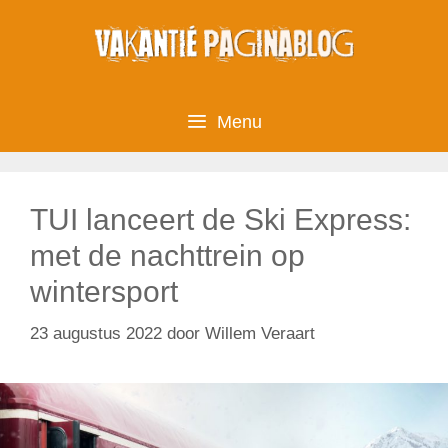
Ga
naar
de
inhoud
Menu
TUI lanceert de Ski Express:
met de nachttrein op
wintersport
23 augustus 2022
door
Willem Veraart