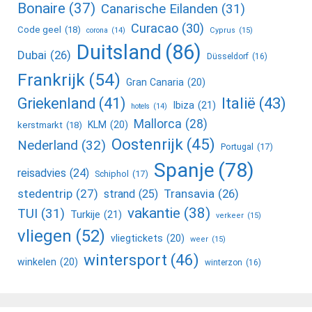
Bonaire
(37)
Canarische Eilanden
(31)
Curacao
(30)
Code geel
(18)
corona
(14)
Cyprus
(15)
Duitsland
(86)
Dubai
(26)
Düsseldorf
(16)
Frankrijk
(54)
Gran Canaria
(20)
Griekenland
(41)
Italië
(43)
Ibiza
(21)
hotels
(14)
Mallorca
(28)
KLM
(20)
kerstmarkt
(18)
Oostenrijk
(45)
Nederland
(32)
Portugal
(17)
Spanje
(78)
reisadvies
(24)
Schiphol
(17)
stedentrip
(27)
Transavia
(26)
strand
(25)
vakantie
(38)
TUI
(31)
Turkije
(21)
verkeer
(15)
vliegen
(52)
vliegtickets
(20)
weer
(15)
wintersport
(46)
winkelen
(20)
winterzon
(16)